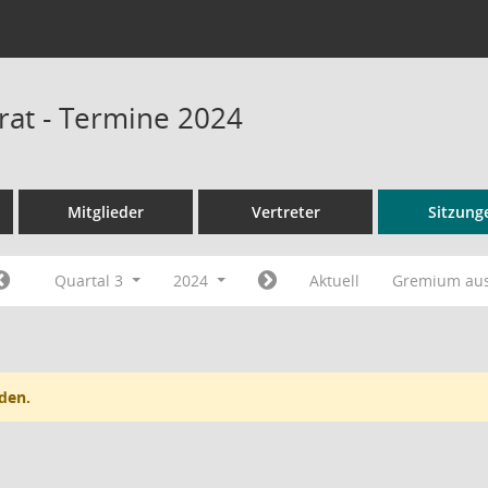
srat - Termine 2024
Mitglieder
Vertreter
Sitzung
Quartal 3
2024
Aktuell
Gremium au
den.