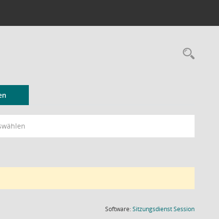
Rec
en
swählen
(Wird in
Software:
Sitzungsdienst
Session