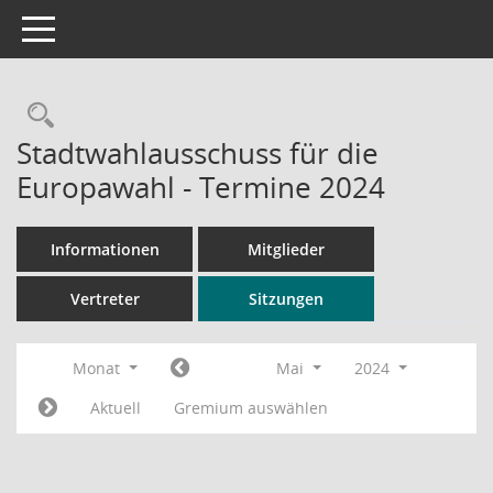
Toggle navigation
Rechercheauswahl
Stadtwahlausschuss für die
Europawahl - Termine 2024
Informationen
Mitglieder
Vertreter
Sitzungen
Monat
Mai
2024
Aktuell
Gremium auswählen