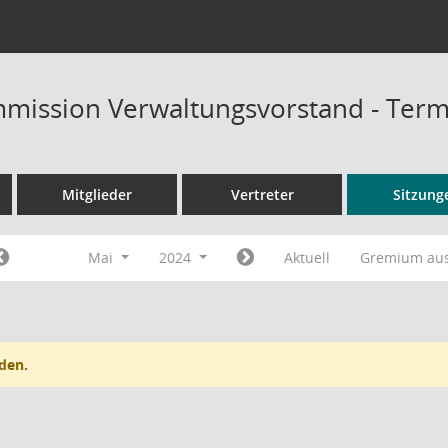
mission Verwaltungsvorstand - Term
Mitglieder
Vertreter
Sitzung
Mai
2024
Aktuell
Gremium au
den.