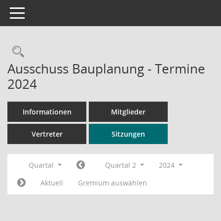
Toggle navigation
Rechercheauswahl
Ausschuss Bauplanung - Termine
2024
Informationen
Mitglieder
Vertreter
Sitzungen
Quartal
Quartal 2
2024
Aktuell
Gremium auswählen