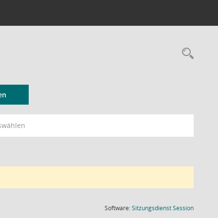
Rec
en
swählen
(Wird in
Software:
Sitzungsdienst
Session