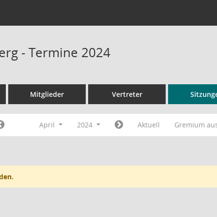
rg - Termine 2024
Mitglieder
Vertreter
Sitzung
April
2024
Aktuell
Gremium au
den.