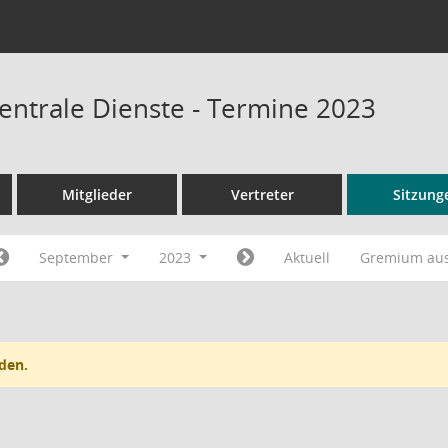
entrale Dienste - Termine 2023
Mitglieder
Vertreter
Sitzung
September
2023
Aktuell
Gremium au
den.