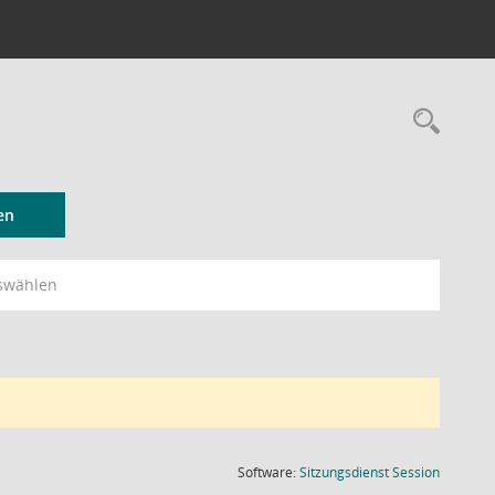
Rec
en
swählen
(Wird in
Software:
Sitzungsdienst
Session