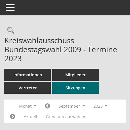
Toggle navigation
Rechercheauswahl
Kreiswahlausschuss
Bundestagswahl 2009 - Termine
2023
Informationen
Mitglieder
Vertreter
Sitzungen
Monat
September
2023
Aktuell
Gremium auswählen