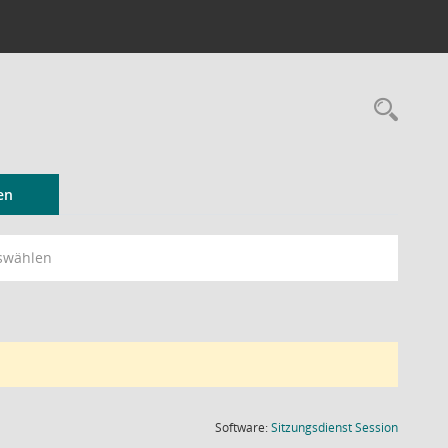
Rec
en
swählen
(Wird in
Software:
Sitzungsdienst
Session