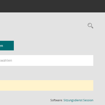
Rec
en
swählen
(Wird in
Software:
Sitzungsdienst
Session