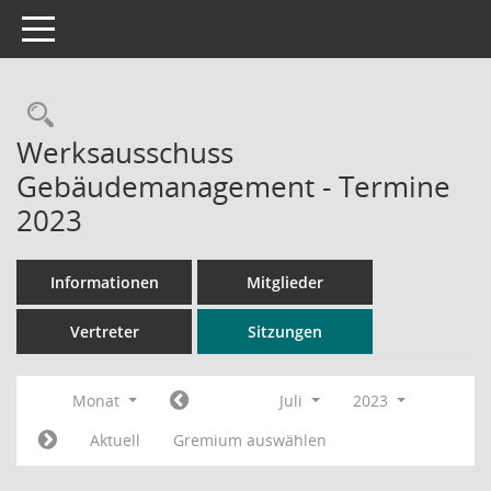
Toggle navigation
Rechercheauswahl
Werksausschuss
Gebäudemanagement - Termine
2023
Informationen
Mitglieder
Vertreter
Sitzungen
Monat
Juli
2023
Aktuell
Gremium auswählen