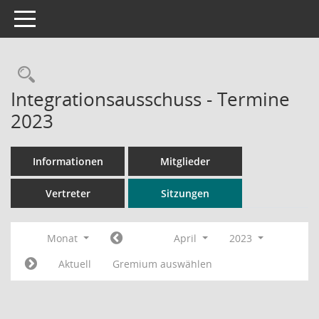
Toggle navigation
Rechercheauswahl
Integrationsausschuss - Termine
2023
Informationen
Mitglieder
Vertreter
Sitzungen
Monat
April
2023
Aktuell
Gremium auswählen