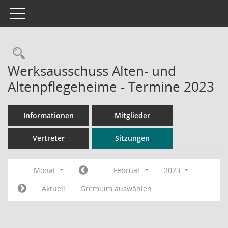
Toggle navigation
Rechercheauswahl
Werksausschuss Alten- und
Altenpflegeheime - Termine 2023
Informationen
Mitglieder
Vertreter
Sitzungen
Monat
Februar
2023
Aktuell
Gremium auswählen