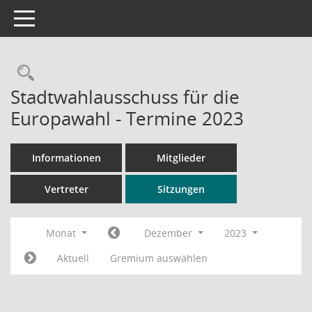
Toggle navigation
Rechercheauswahl
Stadtwahlausschuss für die
Europawahl - Termine 2023
Informationen
Mitglieder
Vertreter
Sitzungen
Monat
Dezember
2023
Aktuell
Gremium auswählen