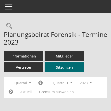
Toggle navigation
Rechercheauswahl
Planungsbeirat Forensik - Termine
2023
Informationen
Mitglieder
Vertreter
Sitzungen
Quartal
Quartal 1
2023
Aktuell
Gremium auswählen