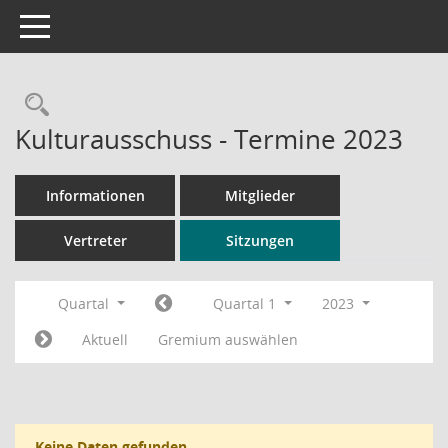
Toggle navigation
Rechercheauswahl
Kulturausschuss - Termine 2023
Informationen
Mitglieder
Vertreter
Sitzungen
Quartal
Quartal 1
2023
Aktuell
Gremium auswählen
Keine Daten gefunden.