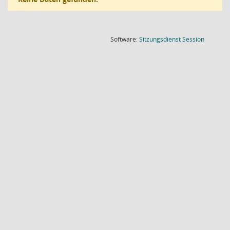
(Wird in
Software:
Sitzungsdienst
Session