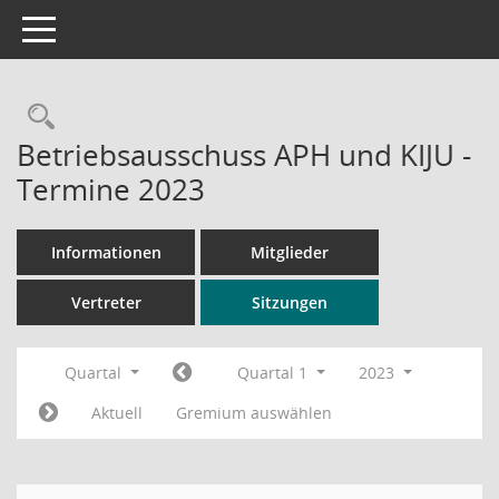
Toggle navigation
Rechercheauswahl
Betriebsausschuss APH und KIJU -
Termine 2023
Informationen
Mitglieder
Vertreter
Sitzungen
Quartal
Quartal 1
2023
Aktuell
Gremium auswählen