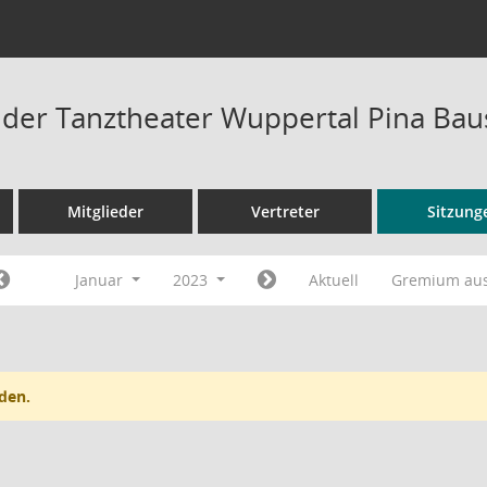
t der Tanztheater Wuppertal Pina B
Mitglieder
Vertreter
Sitzung
Januar
2023
Aktuell
Gremium au
den.