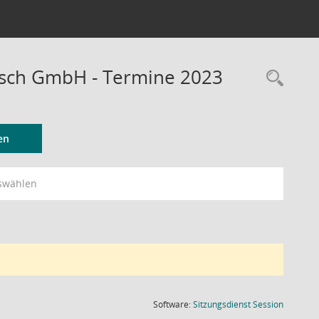
ausch GmbH - Termine 2023
Rec
en
swählen
(Wird in
Software:
Sitzungsdienst
Session