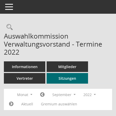
Toggle navigation
Rechercheauswahl
Auswahlkommission
Verwaltungsvorstand - Termine
2022
Informationen
Mitglieder
Vertreter
Sitzungen
Monat
September
2022
Aktuell
Gremium auswählen