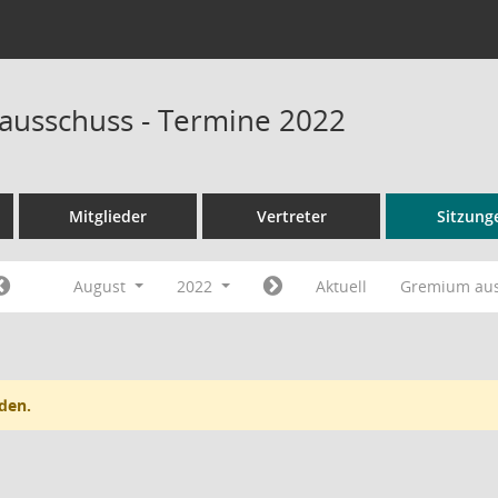
sausschuss - Termine 2022
Mitglieder
Vertreter
Sitzung
August
2022
Aktuell
Gremium au
den.