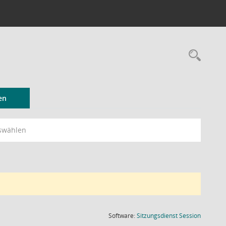
Rec
en
swählen
(Wird in
Software:
Sitzungsdienst
Session