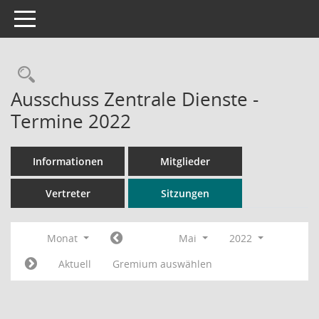
Toggle navigation
Rechercheauswahl
Ausschuss Zentrale Dienste -
Termine 2022
Informationen
Mitglieder
Vertreter
Sitzungen
Monat
Mai
2022
Aktuell
Gremium auswählen