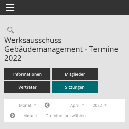
Toggle navigation
Rechercheauswahl
Werksausschuss
Gebäudemanagement - Termine
2022
Informationen
Mitglieder
Vertreter
Sitzungen
Monat
April
2022
Aktuell
Gremium auswählen