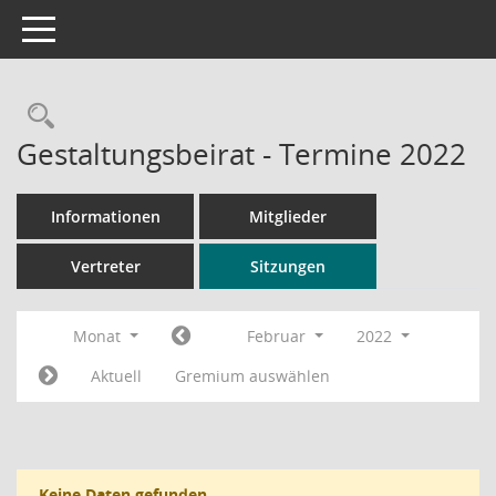
Toggle navigation
Rechercheauswahl
Gestaltungsbeirat - Termine 2022
Informationen
Mitglieder
Vertreter
Sitzungen
Monat
Februar
2022
Aktuell
Gremium auswählen
Keine Daten gefunden.