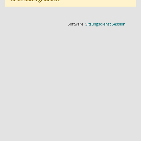
(Wird in
Software:
Sitzungsdienst
Session