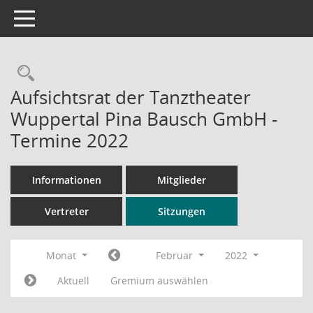
Toggle navigation
Rechercheauswahl
Aufsichtsrat der Tanztheater
Wuppertal Pina Bausch GmbH -
Termine 2022
Informationen
Mitglieder
Vertreter
Sitzungen
Monat
Februar
2022
Aktuell
Gremium auswählen