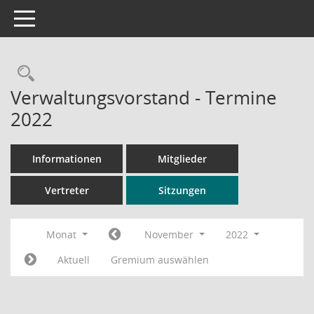
Toggle navigation
Rechercheauswahl
Verwaltungsvorstand - Termine
2022
Informationen
Mitglieder
Vertreter
Sitzungen
Monat
November
2022
Aktuell
Gremium auswählen