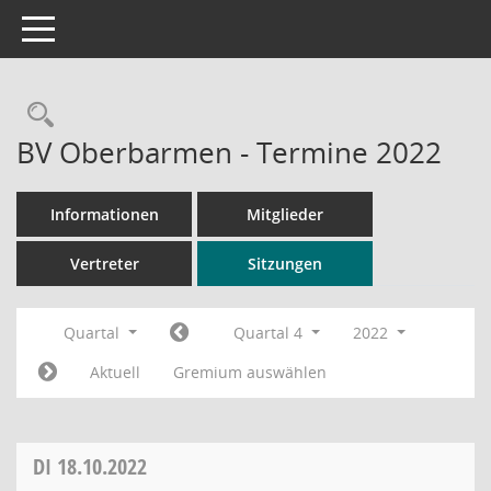
Toggle navigation
Rechercheauswahl
BV Oberbarmen - Termine 2022
Informationen
Mitglieder
Vertreter
Sitzungen
Quartal
Quartal 4
2022
Aktuell
Gremium auswählen
DI
18.10.2022