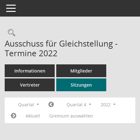
Toggle navigation
Rechercheauswahl
Ausschuss für Gleichstellung -
Termine 2022
Informationen
Mitglieder
Vertreter
Sitzungen
Quartal
Quartal 4
2022
Aktuell
Gremium auswählen