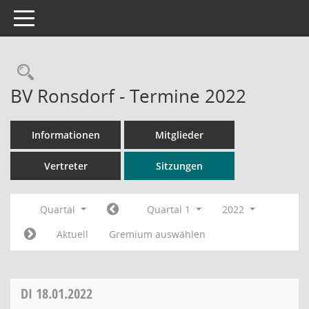
Toggle navigation
Rechercheauswahl
BV Ronsdorf - Termine 2022
Informationen
Mitglieder
Vertreter
Sitzungen
Quartal
Quartal 1
2022
Aktuell
Gremium auswählen
DI
18.01.2022