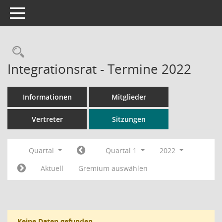
Toggle navigation
Rechercheauswahl
Integrationsrat - Termine 2022
Informationen
Mitglieder
Vertreter
Sitzungen
Quartal
Quartal 1
2022
Aktuell
Gremium auswählen
Keine Daten gefunden.