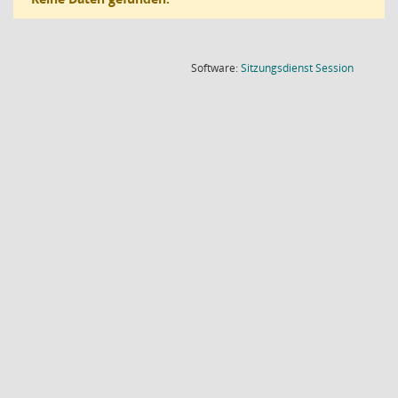
(Wird in
Software:
Sitzungsdienst
Session