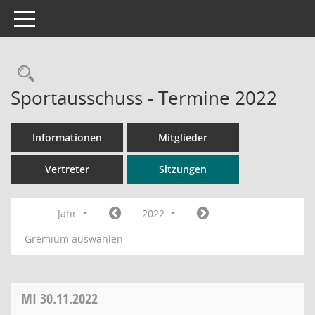
Toggle navigation
Rechercheauswahl
Sportausschuss - Termine 2022
Informationen
Mitglieder
Vertreter
Sitzungen
Jahr
2022
Gremium auswählen
MI
30.11.2022