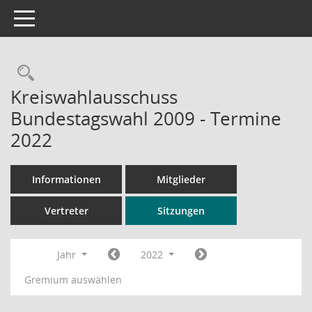
Toggle navigation
Rechercheauswahl
Kreiswahlausschuss
Bundestagswahl 2009 - Termine
2022
Informationen
Mitglieder
Vertreter
Sitzungen
Jahr
2022
Gremium auswählen