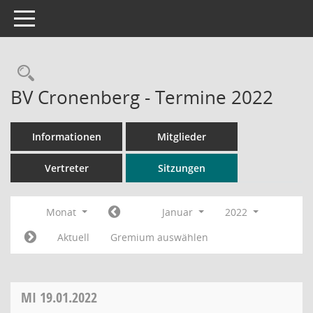
Toggle navigation
Rechercheauswahl
BV Cronenberg - Termine 2022
Informationen
Mitglieder
Vertreter
Sitzungen
Monat
Januar
2022
Aktuell
Gremium auswählen
MI
19.01.2022