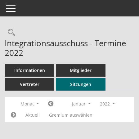
Toggle navigation
Rechercheauswahl
Integrationsausschuss - Termine
2022
Informationen
Mitglieder
Vertreter
Sitzungen
Monat
Januar
2022
Aktuell
Gremium auswählen