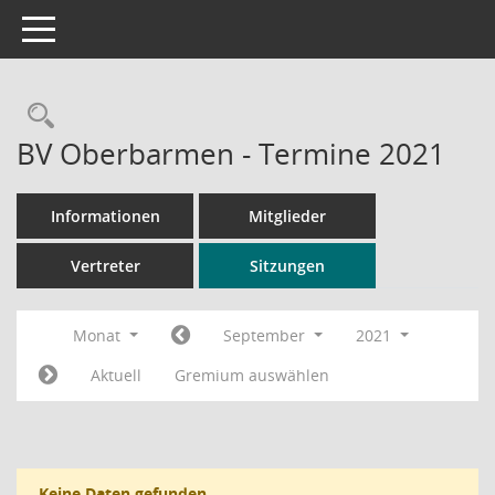
Toggle navigation
Rechercheauswahl
BV Oberbarmen - Termine 2021
Informationen
Mitglieder
Vertreter
Sitzungen
Monat
September
2021
Aktuell
Gremium auswählen
Keine Daten gefunden.