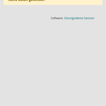
(Wird in
Software:
Sitzungsdienst
Session