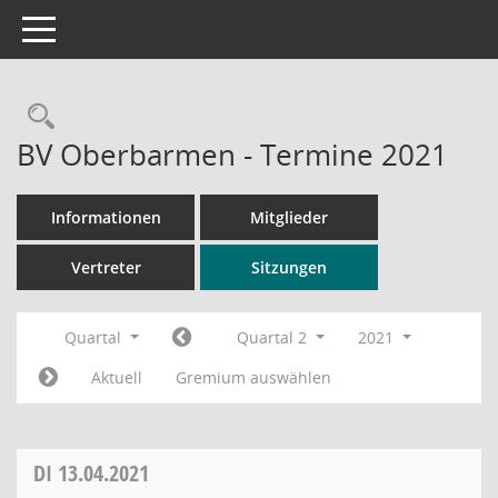
Toggle navigation
Rechercheauswahl
BV Oberbarmen - Termine 2021
Informationen
Mitglieder
Vertreter
Sitzungen
Quartal
Quartal 2
2021
Aktuell
Gremium auswählen
DI
13.04.2021