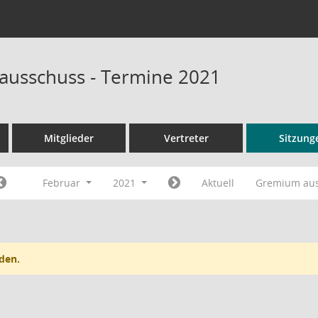
sausschuss - Termine 2021
Mitglieder
Vertreter
Sitzung
Februar
2021
Aktuell
Gremium au
den.