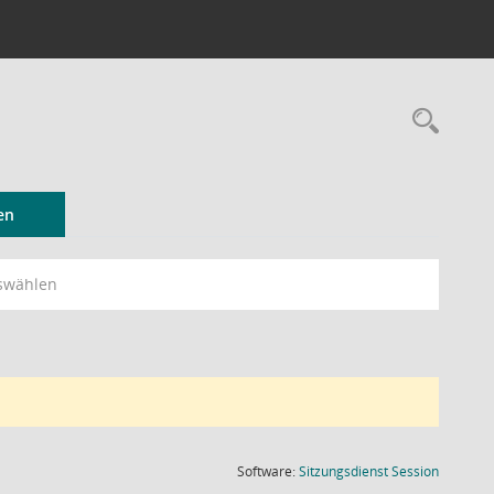
Rec
en
swählen
(Wird in
Software:
Sitzungsdienst
Session