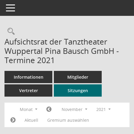
Toggle navigation
Rechercheauswahl
Aufsichtsrat der Tanztheater
Wuppertal Pina Bausch GmbH -
Termine 2021
Informationen
Mitglieder
Vertreter
Sitzungen
Monat
November
2021
Aktuell
Gremium auswählen