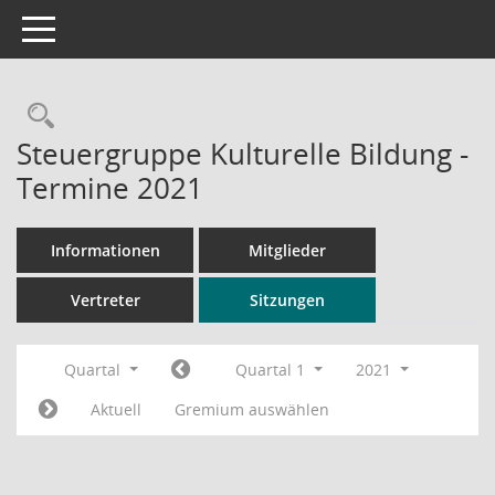
Toggle navigation
Rechercheauswahl
Steuergruppe Kulturelle Bildung -
Termine 2021
Informationen
Mitglieder
Vertreter
Sitzungen
Quartal
Quartal 1
2021
Aktuell
Gremium auswählen