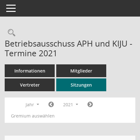
Toggle navigation
Rechercheauswahl
Betriebsausschuss APH und KIJU -
Termine 2021
Informationen
Mitglieder
Vertreter
Sitzungen
Jahr
2021
Gremium auswählen