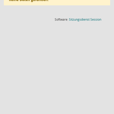
(Wird in
Software:
Sitzungsdienst
Session