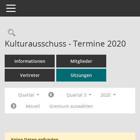
Toggle navigation
Rechercheauswahl
Kulturausschuss - Termine 2020
Informationen
Mitglieder
Vertreter
Sitzungen
Quartal
Quartal 3
2020
Aktuell
Gremium auswählen
Keine Daten gefunden.