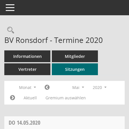
Toggle navigation
Rechercheauswahl
BV Ronsdorf - Termine 2020
Informationen
Mitglieder
Vertreter
Sitzungen
Monat
Mai
2020
Aktuell
Gremium auswählen
DO
14.05.2020