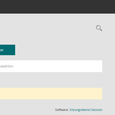
Rec
en
swählen
(Wird in
Software:
Sitzungsdienst
Session