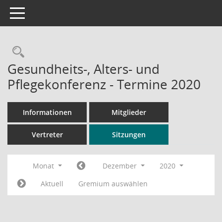
Toggle navigation
Rechercheauswahl
Gesundheits-, Alters- und
Pflegekonferenz - Termine 2020
Informationen
Mitglieder
Vertreter
Sitzungen
Monat
Dezember
2020
Aktuell
Gremium auswählen