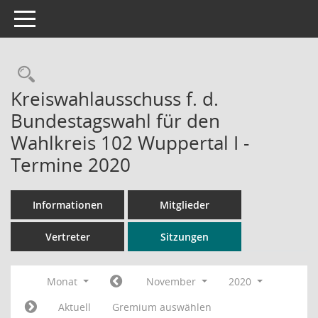
Toggle navigation
Rechercheauswahl
Kreiswahlausschuss f. d.
Bundestagswahl für den
Wahlkreis 102 Wuppertal I -
Termine 2020
Informationen
Mitglieder
Vertreter
Sitzungen
Monat
November
2020
Aktuell
Gremium auswählen