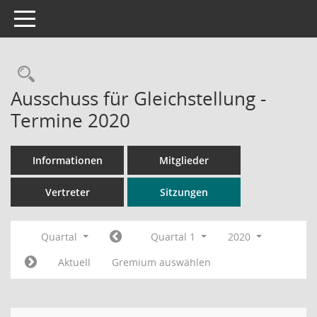
Toggle navigation
Rechercheauswahl
Ausschuss für Gleichstellung -
Termine 2020
Informationen
Mitglieder
Vertreter
Sitzungen
Quartal
Quartal 1
2020
Aktuell
Gremium auswählen