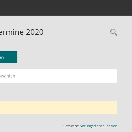
Termine 2020
Rec
en
swählen
(Wird in
Software:
Sitzungsdienst
Session