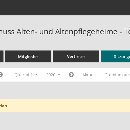
uss Alten- und Altenpflegeheime - 
Mitglieder
Vertreter
Sitzung
Quartal 1
2020
Aktuell
Gremium au
den.