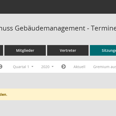
huss Gebäudemanagement - Termin
Mitglieder
Vertreter
Sitzung
Quartal 1
2020
Aktuell
Gremium au
den.