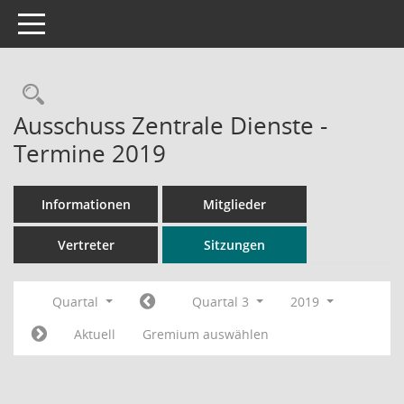
Toggle navigation
Rechercheauswahl
Ausschuss Zentrale Dienste -
Termine 2019
Informationen
Mitglieder
Vertreter
Sitzungen
Quartal
Quartal 3
2019
Aktuell
Gremium auswählen