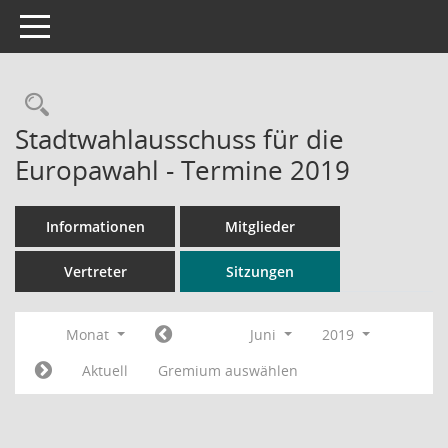
Toggle navigation
Rechercheauswahl
Stadtwahlausschuss für die
Europawahl - Termine 2019
Informationen
Mitglieder
Vertreter
Sitzungen
Monat
Juni
2019
Aktuell
Gremium auswählen