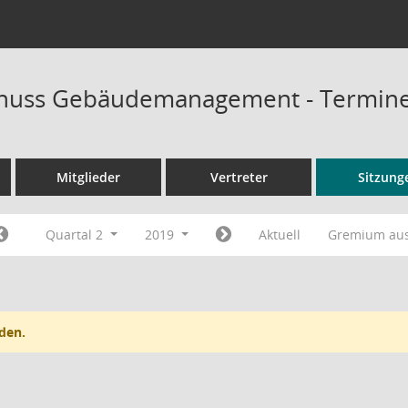
huss Gebäudemanagement - Termin
Mitglieder
Vertreter
Sitzung
Quartal 2
2019
Aktuell
Gremium au
den.