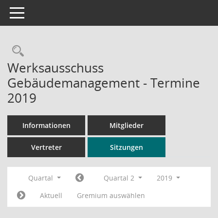
Toggle navigation
Rechercheauswahl
Werksausschuss
Gebäudemanagement - Termine
2019
Informationen
Mitglieder
Vertreter
Sitzungen
Quartal
Quartal 2
2019
Aktuell
Gremium auswählen